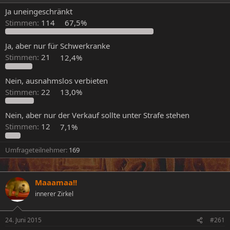
e
e
Ja uneingeschränkt
l
l
Stimmen:
114
67,5%
l
l
e
t
r
a
Ja, aber nur für Schwerkranke
m
Stimmen:
21
12,4%
Nein, ausnahmslos verbieten
Stimmen:
22
13,0%
Nein, aber nur der Verkauf sollte unter Strafe stehen
Stimmen:
12
7,1%
Umfrageteilnehmer
169
Maaamaa!!
innerer Zirkel
24. Juni 2015
#261