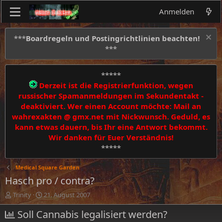
Anmelden
***
Boardregeln und Postingrichtlinien beachten!
***
*****
Derzeit ist die Registrierfunktion, wegen
russischer Spamanmeldungen im Sekundentakt -
deaktiviert. Wer einen Account möchte: Mail an
wahrexakten @ gmx.net mit Nickwunsch. Geduld, es
kann etwas dauern, bis Ihr eine Antwort bekommt.
Wir danken für Euer Verständnis!
*****
Medical Square Garden
Hasch pro / contra?
E
E
Trinity
21. August 2007
r
r
s
Soll Cannabis legalisiert werden?
s
t
t