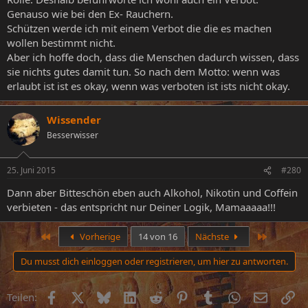
Genauso wie bei den Ex- Rauchern.
Schützen werde ich mit einem Verbot die die es machen
wollen bestimmt nicht.
Aber ich hoffe doch, dass die Menschen dadurch wissen, dass
sie nichts gutes damit tun. So nach dem Motto: wenn was
erlaubt ist ist es okay, wenn was verboten ist ists nicht okay.
Wissender
Besserwisser
25. Juni 2015
#280
Dann aber Bitteschön eben auch Alkohol, Nikotin und Coffein
verbieten - das entspricht nur Deiner Logik, Mamaaaaa!!!
Erste
Letzte
Vorherige
14 von 16
Nächste
Du musst dich einloggen oder registrieren, um hier zu antworten.
Facebook
X (Twitter)
Bluesky
LinkedIn
Reddit
Pinterest
Tumblr
WhatsApp
E-Mail
Li
Teilen: