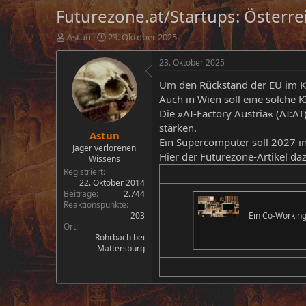
Futurezone.at/Startups: Österrei
E
E
Astun
23. Oktober 2025
r
r
s
s
23. Oktober 2025
t
t
Um den Rückstand der EU im KI
e
e
l
l
Auch in Wien soll eine solche K
l
l
Die »AI-Factory Austria« (AI:A
e
t
stärken.
Astun
r
a
Ein Supercomputer soll 2027 in
m
Jäger verlorenen
Hier der Futurezone-Artikel da
Wissens
Registriert
22. Oktober 2014
Beiträge
2.744
Reaktionspunkte
203
Ein Co-Working
Ort
Rohrbach bei
Mattersburg