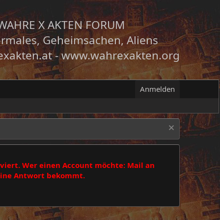
WAHRE X AKTEN FORUM
rmales, Geheimsachen, Aliens
xakten.at
-
www.wahrexakten.org
Anmelden
viert. Wer einen Account möchte: Mail an
 eine Antwort bekommt.