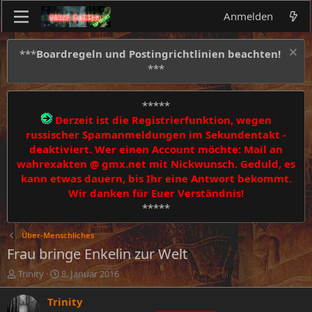
Anmelden
***
Boardregeln und Postingrichtlinien beachten!
***
*****
Derzeit ist die Registrierfunktion, wegen
russischer Spamanmeldungen im Sekundentakt -
deaktiviert. Wer einen Account möchte: Mail an
wahrexakten @ gmx.net mit Nickwunsch. Geduld, es
kann etwas dauern, bis Ihr eine Antwort bekommt.
Wir danken für Euer Verständnis!
*****
Über-Menschliches
Frau bringe Enkelin zur Welt
E
E
Trinity
8. Januar 2016
r
r
s
s
Trinity
t
t