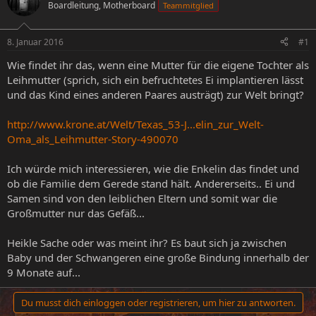
Boardleitung, Motherboard
Teammitglied
e
e
l
l
l
l
8. Januar 2016
#1
e
t
r
a
Wie findet ihr das, wenn eine Mutter für die eigene Tochter als
m
Leihmutter (sprich, sich ein befruchtetes Ei implantieren lässt
und das Kind eines anderen Paares austrägt) zur Welt bringt?
http://www.krone.at/Welt/Texas_53-J...elin_zur_Welt-
Oma_als_Leihmutter-Story-490070
Ich würde mich interessieren, wie die Enkelin das findet und
ob die Familie dem Gerede stand hält. Andererseits.. Ei und
Samen sind von den leiblichen Eltern und somit war die
Großmutter nur das Gefäß...
Heikle Sache oder was meint ihr? Es baut sich ja zwischen
Baby und der Schwangeren eine große Bindung innerhalb der
9 Monate auf...
Du musst dich einloggen oder registrieren, um hier zu antworten.