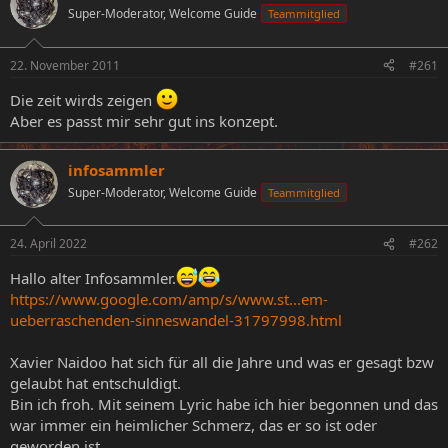
Super-Moderator, Welcome Guide
Teammitglied
e
e
l
l
l
l
22. November 2011
#261
e
t
r
a
Die zeit wirds zeigen
m
Aber es passt mir sehr gut ins konzept.
infosammler
Super-Moderator, Welcome Guide
Teammitglied
24. April 2022
#262
Hallo alter Infosammler.
https://www.google.com/amp/s/www.st...em-
ueberraschenden-sinneswandel-31797998.html
Xavier Naidoo hat sich für all die Jahre und was er gesagt bzw
gelaubt hat entschuldigt.
Bin ich froh. Mit seinem Lyric habe ich hier begonnen und das
war immer ein heimlicher Schmerz, das er so ist oder
geworden ist.