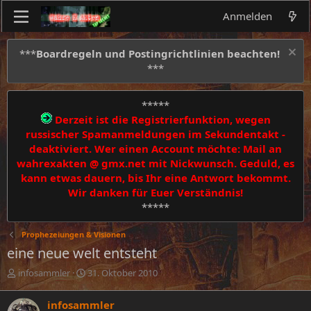
Anmelden
***
Boardregeln und Postingrichtlinien beachten!
***
*****
Derzeit ist die Registrierfunktion, wegen
russischer Spamanmeldungen im Sekundentakt -
deaktiviert. Wer einen Account möchte: Mail an
wahrexakten @ gmx.net mit Nickwunsch. Geduld, es
kann etwas dauern, bis Ihr eine Antwort bekommt.
Wir danken für Euer Verständnis!
*****
Prophezeiungen & Visionen
eine neue welt entsteht
E
E
infosammler
31. Oktober 2010
r
r
s
s
infosammler
t
t