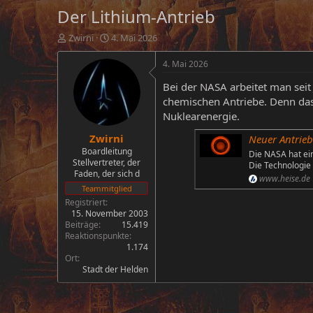
Der Lithium-Antrieb
E
E
Zwirni
4. Mai 2026
r
r
s
s
4. Mai 2026
t
t
Bei der NASA arbeitet man seit
e
e
l
l
chemischen Antriebe. Denn das 
l
l
Nuklearenergie.
e
t
Zwirni
r
a
Neuer Antrieb
m
Boardleitung
Die NASA hat ei
Stellvertreter, der
Die Technologie 
Faden, der sich d
www.heise.de
Teammitglied
Registriert
15. November 2003
Beiträge
15.419
Reaktionspunkte
1.174
Ort
Stadt der Helden