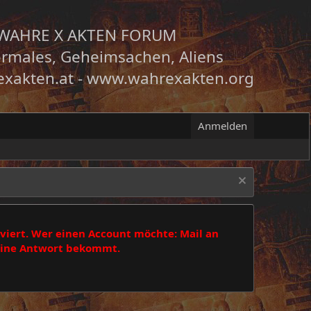
WAHRE X AKTEN FORUM
rmales, Geheimsachen, Aliens
xakten.at
-
www.wahrexakten.org
Anmelden
viert. Wer einen Account möchte: Mail an
 eine Antwort bekommt.