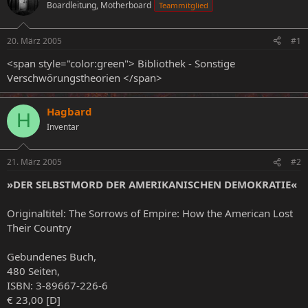
Boardleitung, Motherboard
Teammitglied
e
e
l
l
l
l
20. März 2005
#1
e
t
r
a
<span style="color:green"> Bibliothek - Sonstige
m
Verschwörungstheorien </span>
Hagbard
H
Inventar
21. März 2005
#2
»DER SELBSTMORD DER AMERIKANISCHEN DEMOKRATIE«
Originaltitel: The Sorrows of Empire: How the American Lost
Their Country
Gebundenes Buch,
480 Seiten,
ISBN: 3-89667-226-6
€ 23,00 [D]