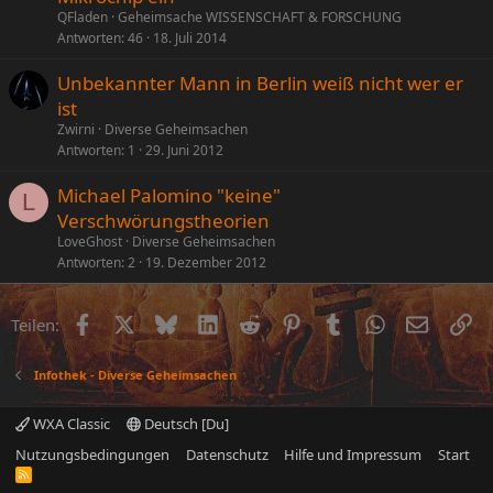
QFladen
Geheimsache WISSENSCHAFT & FORSCHUNG
Antworten
46
18. Juli 2014
Unbekannter Mann in Berlin weiß nicht wer er
ist
Zwirni
Diverse Geheimsachen
Antworten
1
29. Juni 2012
Michael Palomino "keine"
L
Verschwörungstheorien
LoveGhost
Diverse Geheimsachen
Antworten
2
19. Dezember 2012
Facebook
X (Twitter)
Bluesky
LinkedIn
Reddit
Pinterest
Tumblr
WhatsApp
E-Mail
Li
Teilen:
Infothek - Diverse Geheimsachen
WXA Classic
Deutsch [Du]
Nutzungsbedingungen
Datenschutz
Hilfe und Impressum
Start
R
S