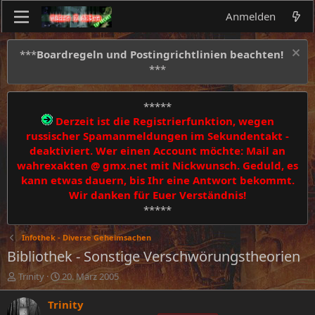
Anmelden
***
Boardregeln und Postingrichtlinien beachten!
***
*****
Derzeit ist die Registrierfunktion, wegen
russischer Spamanmeldungen im Sekundentakt -
deaktiviert. Wer einen Account möchte: Mail an
wahrexakten @ gmx.net mit Nickwunsch. Geduld, es
kann etwas dauern, bis Ihr eine Antwort bekommt.
Wir danken für Euer Verständnis!
*****
Infothek - Diverse Geheimsachen
Bibliothek - Sonstige Verschwörungstheorien
E
E
Trinity
20. März 2005
r
r
s
s
Trinity
t
t