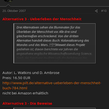
20. Oktober 2007
#10
Alternative 3 - Ueberleben der Menschheit
Drei Alternativen sehen die Illuminaten für das
Überleben der Menschheit vor. Alle drei sind
gleichermaßen erschreckend. Von der dritten
Alternative handelt dieses Buch: Kolonialisierung des
Mondes und des Mars. Wieweit dieses Projekt
gediehen ist, davon berichtete vor Jahren die
angesehene englische Wissenschaftssendung Science.
Nach der Sendung mußten sich die Redakteure der
Zum Vergrößern anklicken....
Sendung für die »Satire« entschuldigen, die Sendung
wurde aus dem Programm genommen und dies,
obwohl nur ein Teil des geheimen Materials
Autor: L. Watkins und D. Ambrose
veröffentlicht wurde. Die vollständigen Unterlagen und
Preis: 16.50 EUR
weitere Materialien haben Eingang in dieses Buch
http://www.pilt.de/alternative-ueberleben-der-menschheit-
gefunden. Ein durchweg erschreckendes Buch.
buch-784.html
nicht bei Amazon erhältlich
Alternative 3 - Die Beweise