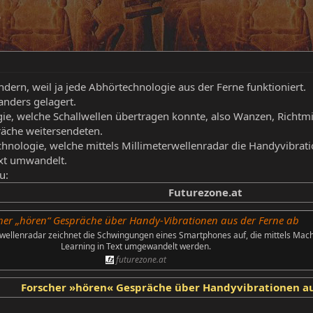
e
ndern, weil ja jede Abhörtechnologie aus der Ferne funktioniert.
 anders gelagert.
ie, welche Schallwellen übertragen konnte, also Wanzen, Richt
räche weitersendeten.
echnologie, welche mittels Millimeterwellenradar die Handyvibra
ext umwandelt.
u:
Futurezone.at
her „hören“ Gespräche über Handy-Vibrationen aus der Ferne ab
rwellenradar zeichnet die Schwingungen eines Smartphones auf, die mittels Mac
Learning in Text umgewandelt werden.
futurezone.at
Forscher »hören« Gespräche über Handyvibrationen au