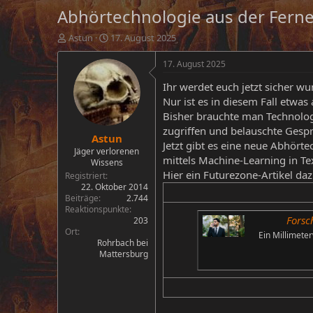
Abhörtechnologie aus der Fern
E
E
Astun
17. August 2025
r
r
s
s
17. August 2025
t
t
Ihr werdet euch jetzt sicher wu
e
e
l
l
Nur ist es in diesem Fall etwas
l
l
Bisher brauchte man Technolog
e
t
zugriffen und belauschte Gesp
Astun
r
a
Jetzt gibt es eine neue Abhört
m
Jäger verlorenen
mittels Machine-Learning in T
Wissens
Hier ein Futurezone-Artikel daz
Registriert
22. Oktober 2014
Beiträge
2.744
Reaktionspunkte
Forsc
203
Ort
Ein Millimete
Rohrbach bei
Mattersburg