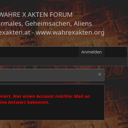
WAHRE X AKTEN FORUM
rmales, Geheimsachen, Aliens
xakten.at
-
www.wahrexakten.org
Anmelden
viert. Wer einen Account möchte: Mail an
 eine Antwort bekommt.