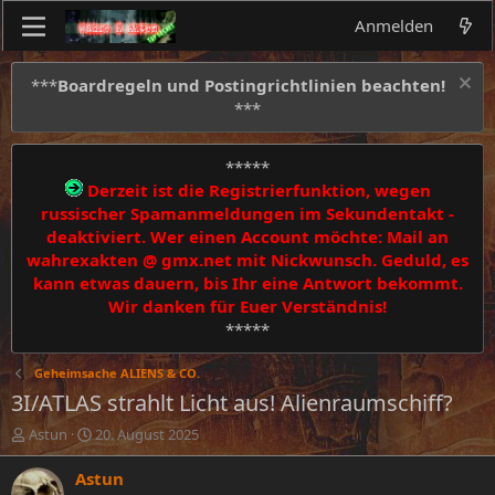
Anmelden
***
Boardregeln und Postingrichtlinien beachten!
***
*****
Derzeit ist die Registrierfunktion, wegen
russischer Spamanmeldungen im Sekundentakt -
deaktiviert. Wer einen Account möchte: Mail an
wahrexakten @ gmx.net mit Nickwunsch. Geduld, es
kann etwas dauern, bis Ihr eine Antwort bekommt.
Wir danken für Euer Verständnis!
*****
Geheimsache ALIENS & CO.
3I/ATLAS strahlt Licht aus! Alienraumschiff?
E
E
Astun
20. August 2025
r
r
s
s
Astun
t
t