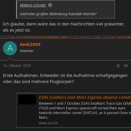
n
Materix schrieb:
:
nächsten großen Ablenkung handeln könnte?
Ich glaube, dann wäre das in den Nachrichten viel präsenter,
als es jetzt ist.
Andi2005
A
Inventar
10. Oktober 2025
#8
Erste Aufnahmen. Entweder ist die Aufnahme schiefgegangen
oder das sind mehrere Flugkörper?
ESA’s ExoMars and Mars Express observe comet 3I/AT
Between 1 and 7 October, ESA’s ExoMars Trace Gas Orbi
(TGO) and Mars Express spacecraft turned their eyes
towards interstellar comet 3I/ATLAS, as it passed close t
Mars.
www.esa.int