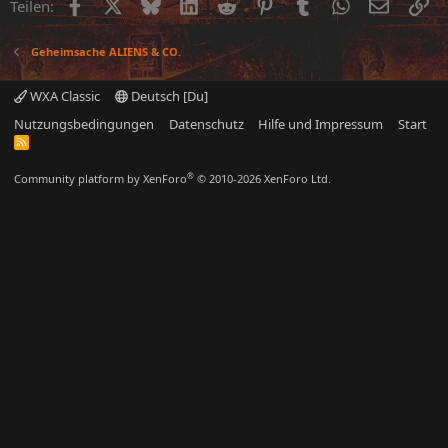
Facebook
X (Twitter)
Bluesky
LinkedIn
Reddit
Pinterest
Tumblr
WhatsApp
E-Mail
Li
Teilen:
Geheimsache ALIENS & CO.
WXA Classic
Deutsch [Du]
Nutzungsbedingungen
Datenschutz
Hilfe und Impressum
Start
R
S
S
®
Community platform by XenForo
© 2010-2026 XenForo Ltd.