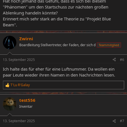
Hat noch jemand das Gefühl, dass es sich bei diesem
"Phänomen" um den Startschuss zur nächsten großen
Ablenkung handeln könnte?
Erinnert mich sehr stark an die Theorie zu "Projekt Blue
Beam".
Zwirni
Boardleitung Stellvertreter, der Faden, der sich d
Teammitglied
13. September 2025
#6
Ich halte das für eher für eine Luftnummer. Da wollen ein
paar Leute wieder ihren Namen in den Nachrichten lesen.
T'Lu R'Galay
R
e
a
test556
k
t
Inventar
i
o
n
13. September 2025
#7
e