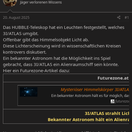
Jäger verlorenen Wissens
e
e
l
l
l
l
20. August 2025
#1
e
t
r
a
Das HUBBLE-Teleskop hat ein Leuchten festgestellt, welches
m
3I/ATLAS umgibt.
Offenbar gibt das Himmelsobjekt Licht ab.
Diese Lichterscheinung wird in wissenschaftlichen Kreisen
kontrovers diskutiert.
Ein bekannter Astronom hat die Möglichkeit ins Spiel
gebracht, dass 3I/ATLAS ein Alienraumschiff sein könnte.
Hier ein Futurezone-Artikel dazu:
Futurezone.at
Mysteriöser Himmelskörper 3I/ATLAS 
Ein bekannter Astronom hält es für möglich, dass 
futurezone
3I/ATLAS strahlt Lich
Bekannter Astronom hält ein Alienra