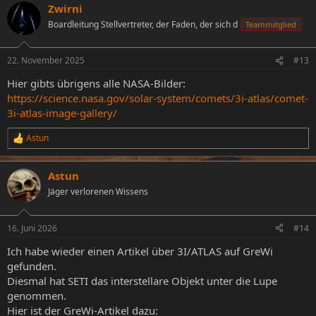
Zwirni
Boardleitung Stellvertreter, der Faden, der sich d
Teammitglied
22. November 2025
#13
Hier gibts übrigens alle NASA-Bilder:
https://science.nasa.gov/solar-system/comets/3i-atlas/comet-
3i-atlas-image-gallery/
Astun
R
e
a
Astun
k
t
Jäger verlorenen Wissens
i
o
n
16. Juni 2026
#14
e
n
Ich habe wieder einen Artikel über 3I/ATLAS auf GreWi
:
gefunden.
Diesmal hat SETI das interstellare Objekt unter die Lupe
genommen.
Hier ist der GreWi-Artikel dazu: